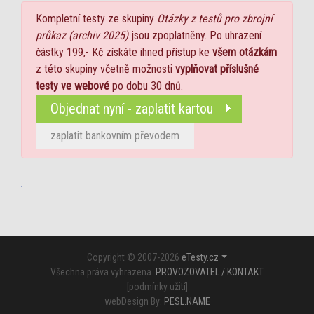
Kompletní testy ze skupiny
Otázky z testů pro zbrojní
průkaz (archiv 2025)
jsou zpoplatněny. Po uhrazení
částky 199,- Kč získáte ihned přístup ke
všem otázkám
z této skupiny včetně možnosti
vyplňovat příslušné
testy ve webové
po dobu 30 dnů.
Objednat nyní - zaplatit kartou
zaplatit bankovním převodem
Copyright © 2007-2026
eTesty.cz
Všechna práva vyhrazena.
PROVOZOVATEL / KONTAKT
[
podmínky užití
]
webDesign By:
PESL.NAME