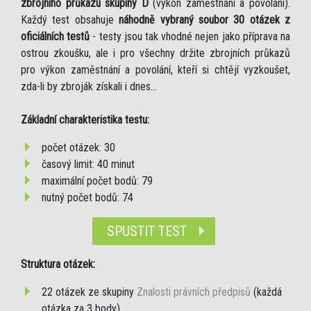
zbrojního průkazu skupiny D
(výkon zaměstnání a povolání).
Každý test obsahuje
náhodně vybraný soubor 30 otázek z
oficiálních testů
- testy jsou tak vhodné nejen jako příprava na
ostrou zkoušku, ale i pro všechny držite zbrojních průkazů
pro výkon zaměstnání a povolání, kteří si chtějí vyzkoušet,
zda-li by zbroják získali i dnes...
Základní charakteristika testu:
počet otázek: 30
časový limit: 40 minut
maximální počet bodů: 79
nutný počet bodů: 74
SPUSTIT TEST
Struktura otázek:
22 otázek ze skupiny
Znalosti právních předpisů
(každá
otázka za 3 body)