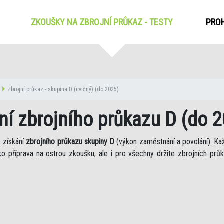
ZKOUŠKY NA ZBROJNÍ PRŮKAZ - TESTY
(CURRENT)
PROH
Zbrojní průkaz - skupina D (cvičný) (do 2025)
ání zbrojního průkazu D (do 
o získání
zbrojního průkazu skupiny D
(výkon zaměstnání a povolání). Ka
o příprava na ostrou zkoušku, ale i pro všechny držite zbrojních průk