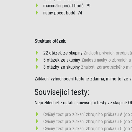
maximální počet bodů: 79
nutný počet bodů: 74
Struktura otázek:
22 otázek ze skupiny
Znalosti právních předpisů
5 otázek ze skupiny
Znalosti nauky o zbraních a 
3 otázky ze skupiny
Znalosti zdravotnického mi
Základní vyhodnocení testu je zdarma; mimo to lze vy
Související testy:
Nepřehlédněte ostatní související testy ve skupině O
Cvičný test pro získání zbrojního průkazu A (do
Cvičný test pro získání zbrojního průkazu B (do
Cvičný test pro získání zbrojního průkazu C (do