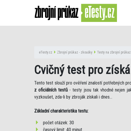
eTesty.cz
Zbrojní průkaz - zkoušky
Testy na zbrojní průkaz
Cvičný test pro získ
Tento test slouží pro ověření znalostí potřebných pr
z oficiálních testů
- testy jsou tak vhodné nejen jak
vyzkoušet, zda-li by zbroják získali i dnes...
Základní charakteristika testu:
počet otázek: 30
časový limit: 40 minut