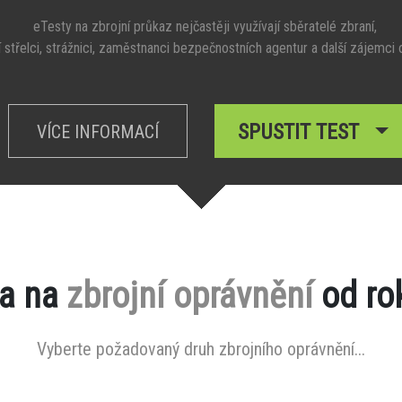
eTesty na zbrojní průkaz nejčastěji využívají sběratelé zbraní,
 střelci, strážnici, zaměstnanci bezpečnostních agentur a další zájemci 
SPUSTIT TEST
VÍCE INFORMACÍ
a na
zbrojní oprávnění
od ro
Vyberte požadovaný druh zbrojního oprávnění...