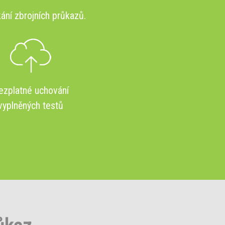
ání zbrojních průkazů.
ezplatné uchování
vyplněných testů