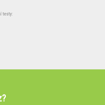
 testy:
z?