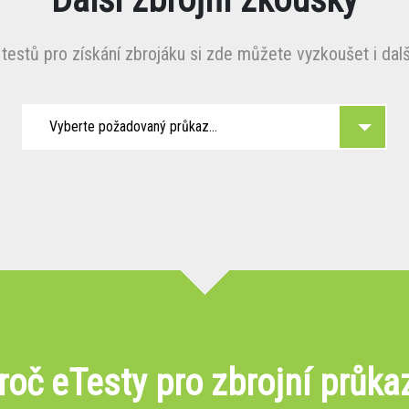
testů pro získání zbrojáku si zde můžete vyzkoušet i další
Vyberte požadovaný průkaz...
roč eTesty pro zbrojní průka