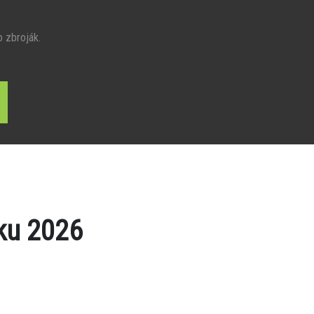
o zbroják.
ku 2026