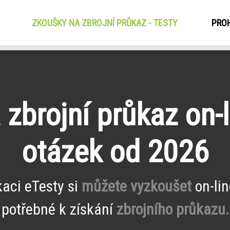
ZKOUŠKY NA ZBROJNÍ PRŮKAZ - TESTY
(CURRENT)
PROH
zbrojní průkaz on-l
otázek od 2026
kaci eTesty si
můžete vyzkoušet
on-lin
potřebné k získání
zbrojního průkazu.