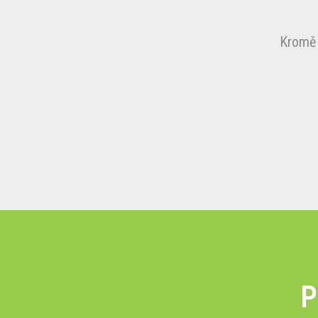
Kromě 
P