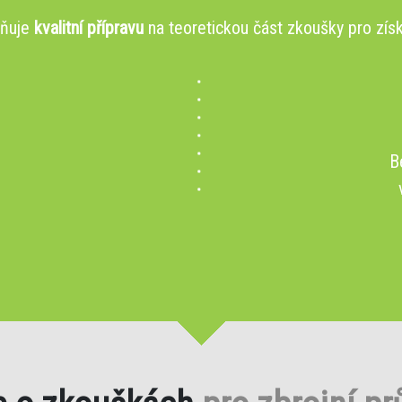
žňuje
kvalitní přípravu
na teoretickou část zkoušky pro získ
B