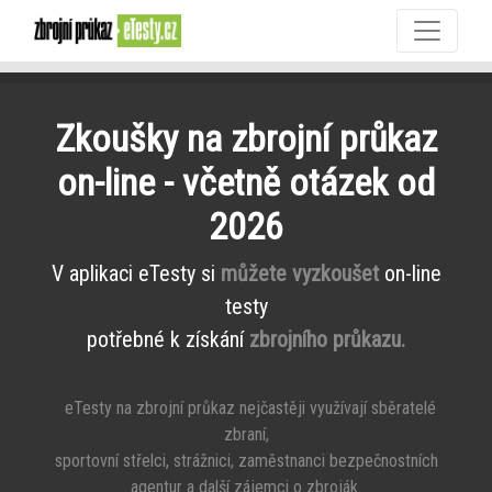
Zkoušky na zbrojní průkaz
on-line - včetně otázek od
2026
V aplikaci eTesty si
můžete vyzkoušet
on-line
testy
potřebné k získání
zbrojního průkazu.
eTesty na zbrojní průkaz nejčastěji využívají sběratelé
zbraní,
sportovní střelci, strážnici, zaměstnanci bezpečnostních
agentur a další zájemci o zbroják.