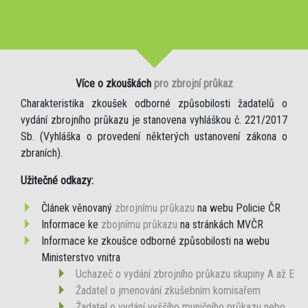
Více o zkouškách
pro zbrojní průkaz
Charakteristika zkoušek odborné způsobilosti žadatelů o
vydání zbrojního průkazu je stanovena vyhláškou č. 221/2017
Sb. (Vyhláška o provedení některých ustanovení zákona o
zbraních).
Užitečné odkazy:
Článek věnovaný
zbrojnímu průkazu
na webu Policie ČR
Informace ke
zbojnímu průkazu
na stránkách MVČR
Informace ke zkoušce odborné způsobilosti na webu
Ministerstvo vnitra
Uchazeč o vydání zbrojního průkazu skupiny A až E
Žadatel o jmenování zkušebním komisařem
Žadatel o vydání vyššího muničního průkazu nebo