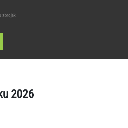
o zbroják.
ku 2026