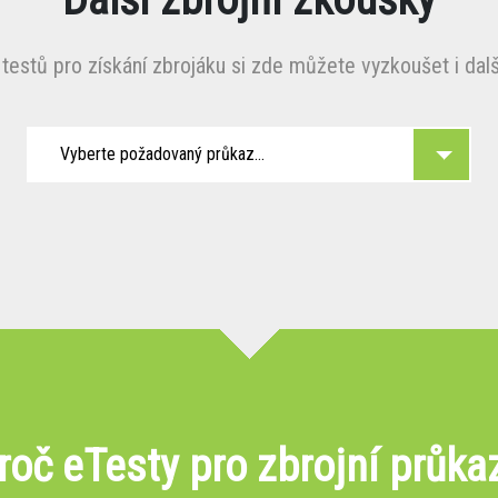
testů pro získání zbrojáku si zde můžete vyzkoušet i další
Vyberte požadovaný průkaz...
roč eTesty pro zbrojní průka