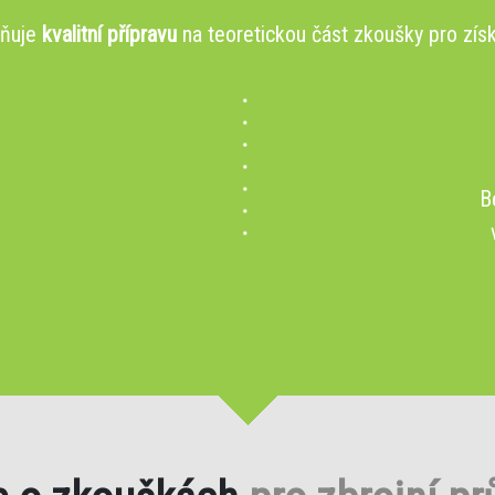
žňuje
kvalitní přípravu
na teoretickou část zkoušky pro získ
B