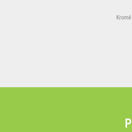
Kromě 
P