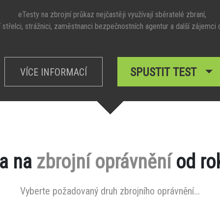
eTesty na zbrojní průkaz nejčastěji využívají sběratelé zbraní,
 střelci, strážnici, zaměstnanci bezpečnostních agentur a další zájemci 
SPUSTIT TEST
VÍCE INFORMACÍ
a na
zbrojní oprávnění
od ro
Vyberte požadovaný druh zbrojního oprávnění...