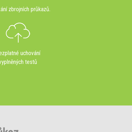
ání zbrojních průkazů.
ezplatné uchování
vyplněných testů