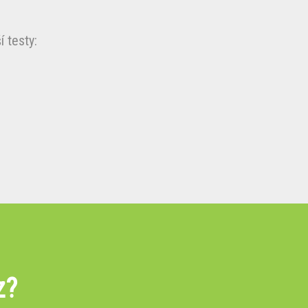
 testy:
z?