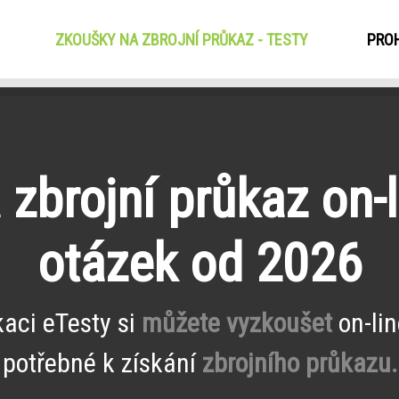
ZKOUŠKY NA ZBROJNÍ PRŮKAZ - TESTY
(CURRENT)
PROH
zbrojní průkaz on-l
otázek od 2026
kaci eTesty si
můžete vyzkoušet
on-lin
potřebné k získání
zbrojního průkazu.