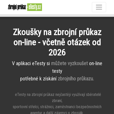
Zkoušky na zbrojní průkaz
on-line - včetně otázek od
2026
V aplikaci eTesty si
můžete vyzkoušet
on-line
testy
potřebné k získání
zbrojního průkazu.
eTesty na zbrojní průkaz nejčastěji využívají sběratelé
zbraní,
sportovní střelci, strážnici, zaměstnanci bezpečnostních
agentur a další zájemci o zbroják.