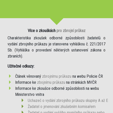
Více o zkouškách
pro zbrojní průkaz
Charakteristika zkoušek odborné způsobilosti žadatelů o
vydání zbrojního průkazu je stanovena vyhláškou č. 221/2017
Sb. (Vyhláška o provedení některých ustanovení zákona o
zbraních).
Užitečné odkazy:
Článek věnovaný
zbrojnímu průkazu
na webu Policie ČR
Informace ke
zbojnímu průkazu
na stránkách MVČR
Informace ke zkoušce odborné způsobilosti na webu
Ministerstvo vnitra
Uchazeč o vydání zbrojního průkazu skupiny A až E
Žadatel o jmenování zkušebním komisařem
Žadatel o vydání vyššího muničního průkazu nebo