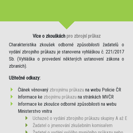
Více o zkouškách
pro zbrojní průkaz
Charakteristika zkoušek odborné způsobilosti žadatelů o
vydání zbrojního průkazu je stanovena vyhláškou č. 221/2017
Sb. (Vyhláška o provedení některých ustanovení zákona o
zbraních).
Užitečné odkazy:
Článek věnovaný
zbrojnímu průkazu
na webu Policie ČR
Informace ke
zbojnímu průkazu
na stránkách MVČR
Informace ke zkoušce odborné způsobilosti na webu
Ministerstvo vnitra
Uchazeč o vydání zbrojního průkazu skupiny A až E
Žadatel o jmenování zkušebním komisařem
Žadatel o vydání vyššího muničního průkazu nebo