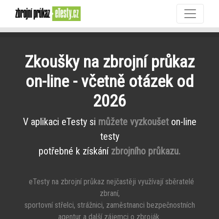
Zkoušky na zbrojní průkaz
on-line - včetně otázek od
2026
V aplikaci eTesty si
můžete vyzkoušet
on-line
testy
potřebné k získání
zbrojního průkazu.
eTesty na zbrojní průkaz nejčastěji využívají sběratelé
zbraní,
sportovní střelci, strážnici, zaměstnanci bezpečnostních
agentur a další zájemci o zbroják.