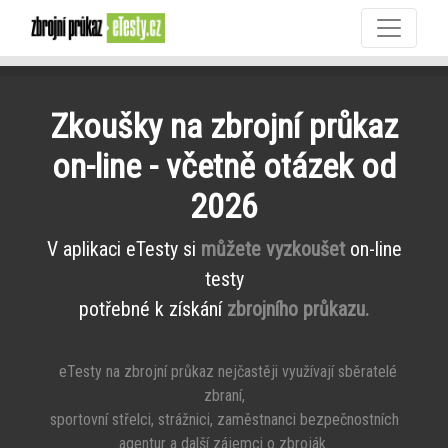
Zkoušky na zbrojní průkaz
on-line - včetně otázek od
2026
V aplikaci eTesty si
můžete vyzkoušet
on-line
testy
potřebné k získání
zbrojního průkazu.
eTesty na zbrojní průkaz nejčastěji využívají sběratelé
zbraní,
sportovní střelci, strážnici, zaměstnanci bezpečnostních
agentur a další zájemci o zbroják.