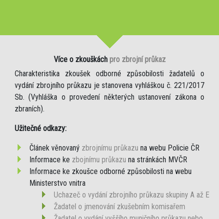
Více o zkouškách
pro zbrojní průkaz
Charakteristika zkoušek odborné způsobilosti žadatelů o
vydání zbrojního průkazu je stanovena vyhláškou č. 221/2017
Sb. (Vyhláška o provedení některých ustanovení zákona o
zbraních).
Užitečné odkazy:
Článek věnovaný
zbrojnímu průkazu
na webu Policie ČR
Informace ke
zbojnímu průkazu
na stránkách MVČR
Informace ke zkoušce odborné způsobilosti na webu
Ministerstvo vnitra
Uchazeč o vydání zbrojního průkazu skupiny A až E
Žadatel o jmenování zkušebním komisařem
Žadatel o vydání vyššího muničního průkazu nebo